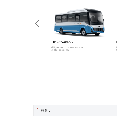
0N8EV22
HFF6759KEV21
×2550×3500
外形(mm):7460×2250×2900,2995,3050
（47+1）
座位数：29+1(24-30)
姓名：