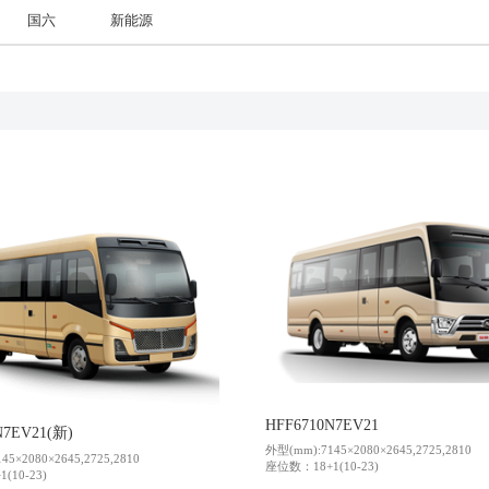
国六
新能源
世界的安凯
信息公开
联系我们
维修技术信息
我要询价
HFF6710N7EV21
N7EV21(新)
外型(mm):7145×2080×2645,2725,2810
5×2080×2645,2725,2810
座位数：18+1(10-23)
(10-23)