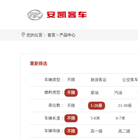
您的位置：
首页
>
产品中心
旅游客运
重新筛选
1-20座
21-30座
车辆类型：
不限
旅游客运
公交客
31-40座
安凯大家园
企业新闻
生产制造
企业简介
燃料类型：
不限
柴油
汽油
41-50座
50座以上
座位数：
不限
1-20座
21-30座
车辆长度：
不限
5-6米
6-7米
车辆等级：
不限
高一级
高二级