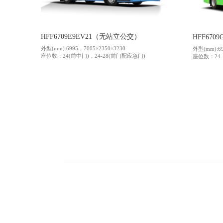
HFF6709E9EV21（无站立公交）
HFF670
外型(mm):6995，7005×2350×3230
外型(mm):69
座位数：24(前中门)，24-28(前门配应急门)
座位数：24