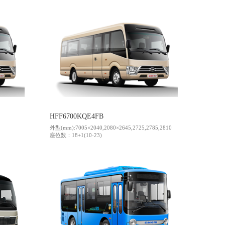
HFF6700KQE4FB
外型(mm):7005×2040,2080×2645,2725,2785,2810
座位数：18+1(10-23)