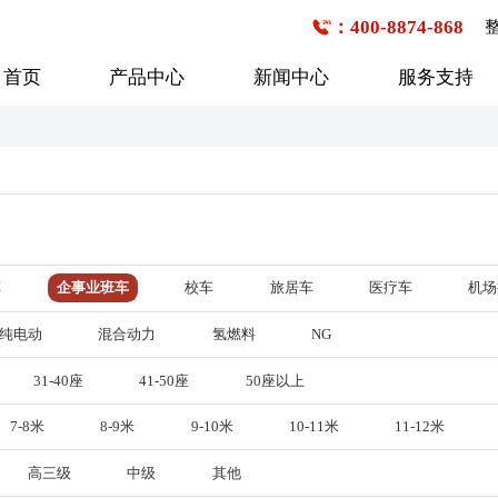
：400-8874-868
首页
产品中心
新闻中心
服务支持
公交客车
企事业班车
校车
6-7米
1-20座
1-20座
7-8米
21-30座
21-30座
车
企事业班车
校车
旅居车
医疗车
机场
8-9米
31-40座
31-40座
行业新闻
购车流程
技术研发
企业文化
服务网点查询
媒体报道
发展历程
9-10米
41-50座
41-50座
纯电动
混合动力
氢燃料
NG
10-11米
50座以上
50座以上
31-40座
41-50座
50座以上
11-12米
7-8米
8-9米
9-10米
10-11米
11-12米
12-13米
13米以上
高三级
中级
其他