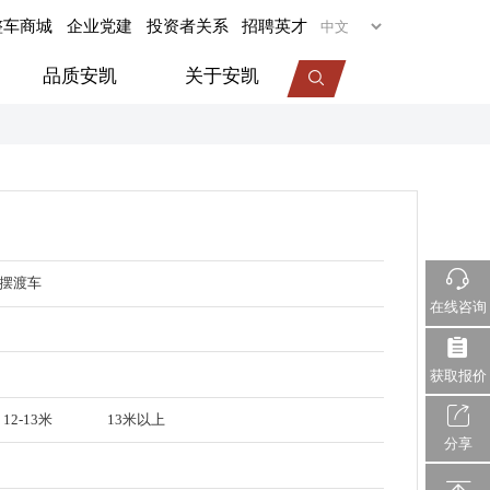
整车商城
企业党建
投资者关系
招聘英才
品质安凯
关于安凯
专用车
旅居车
医疗车
摆渡车
机场摆渡车
在线咨询
视频中心
服务动态
企业荣誉
获取报价
12-13米
13米以上
分享