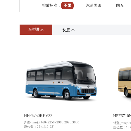
排放标准：
不限
汽油国四
国五
供应商加盟
活动专题
领导关怀
获取报价：
车型展示
长度
HFF6750KEV22
HFF6710
外型(mm):7460×2250×2900,2995,3050
外型(mm):714
座位数：22+1(10-23)
座位数：18+1