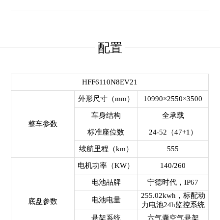
配置
HFF6110N8EV21
外形尺寸（mm）
10990×2550×3500
车身结构
全承载
整车参数
标准座位数
24-52（47+1）
续航里程（km）
555
电机功率（KW）
140/260
电池品牌
宁德时代，IP67
255.02kwh，标配动
电池电量
底盘参数
力电池24h监控系统
悬架系统
六气囊空气悬架