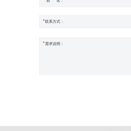
姓 名：
供应商加盟
活动专题
领导关怀
获取报价：
联系方式：
需求说明：