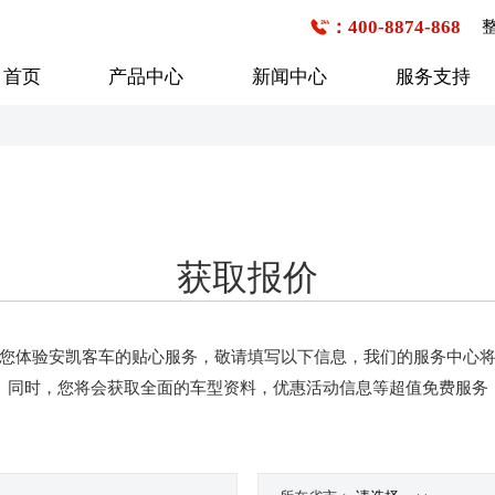
：400-8874-868
首页
产品中心
新闻中心
服务支持
公交客车
企事业班车
校车
6-7米
1-20座
1-20座
获取报价
7-8米
21-30座
21-30座
8-9米
31-40座
31-40座
行业新闻
购车流程
技术研发
企业文化
服务网点查询
媒体报道
发展历程
9-10米
41-50座
41-50座
您体验安凯客车的贴心服务，敬请填写以下信息，我们的服务中心
10-11米
50座以上
50座以上
同时，您将会获取全面的车型资料，优惠活动信息等超值免费服务
11-12米
12-13米
13米以上