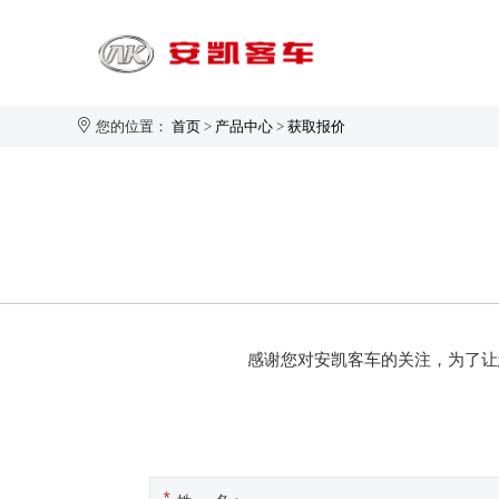
您的位置：
首页
>
产品中心
>
获取报价
旅游客运
1-20座
21-30座
31-40座
安凯大家园
企业新闻
生产制造
企业简介
41-50座
感谢您对安凯客车的关注，为了让
50座以上