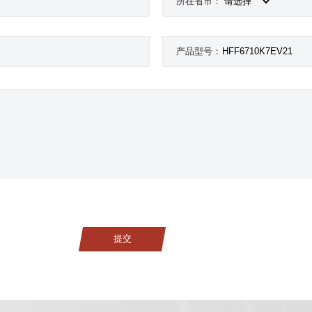
所在省市：
世界的安凯
信息公开
联系我们
维修技术信息
我要询价
产品型号：
提交