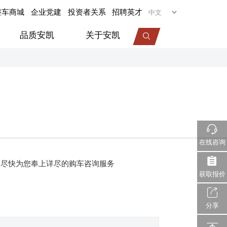
整车商城
企业党建
投资者关系
招聘英才
品质安凯
关于安凯
专用车
旅居车
医疗车
机场摆渡车
在线咨询
视频中心
服务动态
企业荣誉
将尽快为您奉上详尽的购车咨询服务
获取报价
分享