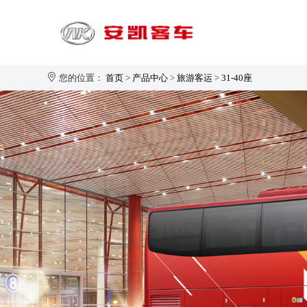
您的位置：
首页
>
产品中心
>
旅游客运
>
31-40座
旅游客运
1-20座
21-30座
31-40座
安凯大家园
企业新闻
生产制造
企业简介
41-50座
50座以上