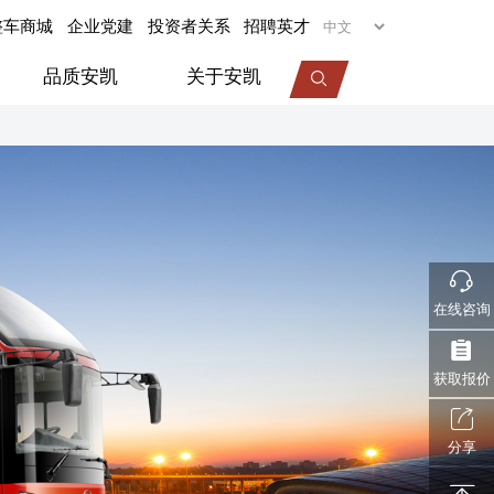
整车商城
企业党建
投资者关系
招聘英才
品质安凯
关于安凯
专用车
旅居车
医疗车
机场摆渡车
在线咨询
视频中心
服务动态
企业荣誉
获取报价
分享