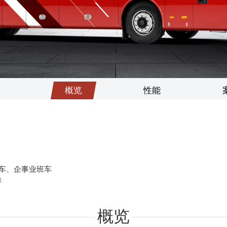
世界的安凯
信息公开
联系我们
维修技术信息
我要询价
概览
性能
车、企事业班车
途
概览