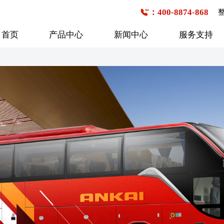
：400-8874-868
首页
产品中心
新闻中心
服务支持
公交客车
企事业班车
校车
6-7米
1-20座
1-20座
7-8米
21-30座
21-30座
8-9米
31-40座
31-40座
行业新闻
购车流程
技术研发
企业文化
服务网点查询
媒体报道
发展历程
9-10米
41-50座
41-50座
10-11米
50座以上
50座以上
11-12米
12-13米
13米以上