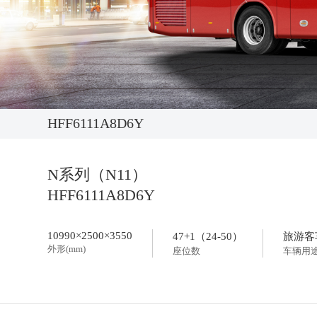
供应商加盟
活动专题
领导关怀
获取报价：
HFF6111A8D6Y
N系列（N11）
HFF6111A8D6Y
10990×2500×3550
47+1（24-50）
旅游客
外形(mm)
座位数
车辆用