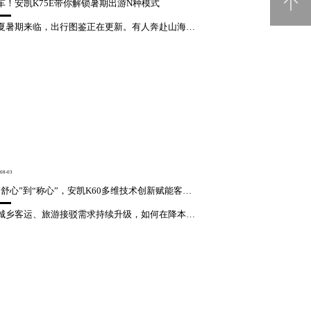
车！安凯K75E带你解锁暑期出游N种模式
盛夏暑期来临，出行图鉴正在更新。有人奔赴山海旷野，追逐晚风落日；有人漫步古镇街巷，邂逅烟火诗意；有人走进山野自然，慢享松弛时光。安凯K75E，适配多元出行场景，承包夏日出游的所有美好与快乐！暑期畅快出游，长效续航与宽敞空间缺一不可。安凯K75E搭载165kWh高容量电池与智能热管理系统，搭配集成式电...
电池回收
08-03
从“舒心”到“称心”，安凯K60多维技术创新赋能客运升级
当城乡客运、旅游接驳需求持续升级，如何在降本增效与服务升级间找到最优解？全新一代高性价比中巴车安凯K60以多维技术创新与硬核产品力，给出最佳答案。MPV风格质感造型，U型前脸搭配LED纵列大灯与直瀑格栅，大气醒目。全车一体化流线车身优化风阻、降低能耗。2.25m宽体车身拓展横向空间，乘坐更舒展。安凯...