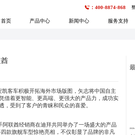
：400-8874-868
首页
产品中心
新闻中心
服务支持
公交客车
企事业班车
校车
联酋
6-7米
1-20座
1-20座
7-8米
21-30座
21-30座
8-9米
31-40座
31-40座
行业新闻
购车流程
技术研发
企业文化
服务网点查询
媒体报道
发展历程
9-10米
41-50座
安凯客车积极开拓海外市场版图，矢志将中国自主
41-50座
凭借着更智能、更高端、更强大的产品力，成功实
10-11米
50座以上
50座以上
透，受到了客户的青睐和民众的喜爱。
11-12米
12-13米
阿联酋经销商在迪拜共同举办了一场盛大的产品
13米以上
2026-
2等四款旗舰车型惊艳亮相，不仅彰显了品牌的非凡