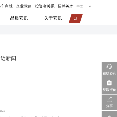
整车商城
企业党建
投资者关系
招聘英才
品质安凯
关于安凯
专用车
旅居车
最近新闻
医疗车
机场摆渡车
在线咨询
视频中心
服务动态
企业荣誉
获取报价
分享
08-05