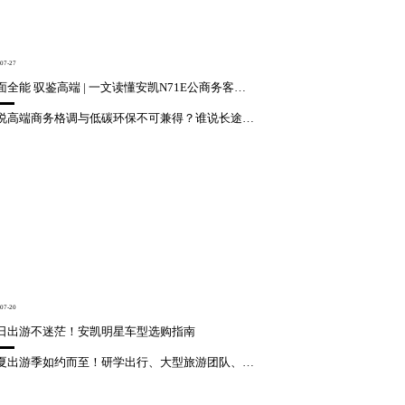
07-27
双面全能 驭鉴高端 | 一文读懂安凯N71E公商务客车的实力AB面
谁说高端商务格调与低碳环保不可兼得？谁说长途奔波与舒适尊享难以两全？作为安凯在高端商务领域的旗舰力作，N71E高端公商务客车以全面焕新之姿登场，一面硬核可靠，一面精致考究，双面皆藏实力，重新定义公商务出行新标杆。安凯N71E硬核赋能高端商务出行，搭载155kWh超大容量电池组与160kW高性能永磁同...
07-20
日出游不迷茫！安凯明星车型选购指南
盛夏出游季如约而至！研学出行、大型旅游团队、企业团建、城市夜游等各类出行需求集中爆发。不同团队规模、不同出行场景，用车选择大有讲究。这份实用的安凯车型选购指南，精准匹配各类出游需求，对号入座即可，让你的夏日出行省心又有质感。适配场景：长线旅游、景区客运、大规模团队出游超大宽敞座舱，载客空间充足，全员...