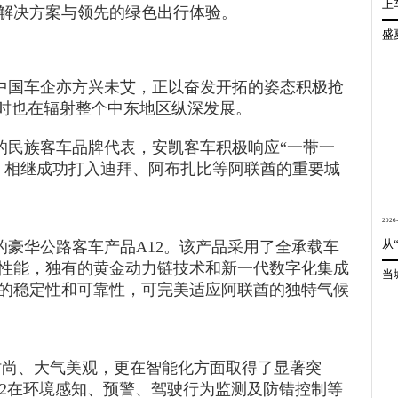
上
解决方案与领先的绿色出行体验。
世界的安凯
信息公开
联系我们
维修技术信息
我要询价
国车企亦方兴未艾，正以奋发开拓的姿态积极抢
同时也在辐射整个中东地区纵深发展。
民族客车品牌代表，安凯客车积极响应“一带一
，相继成功打入迪拜、阿布扎比等阿联酋的重要城
2026-
豪华公路客车产品A12。该产品采用了全承载车
性能，独有的黄金动力链技术和新一代数字化集成
的稳定性和可靠性，可完美适应阿联酋的独特气候
尚、大气美观，更在智能化方面取得了显著突
12在环境感知、预警、驾驶行为监测及防错控制等