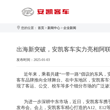
您的位置：
首页
>
新闻中心
>
企业新闻
旅游客运
出海新突破，安凯客车实力亮相阿
1-20座
发布时间：2025-01-03
21-30座
31-40座
安凯大家园
企业新闻
生产制造
企业简介
近年来，乘着共建“一带一路”倡议的东风，
41-50座
客车品牌推向全球舞台。在中东地区，安凯客车
50座以上
现了客运、公交、校车等多个细分市场的广泛渗
为进一步深耕中东市场，近日，安凯客车携手
发布会。会上，安凯客车精心打造的A12、E1