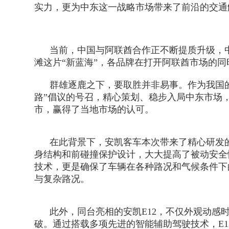
实力，更为中东这一战略市场带来了前沿的交通
供应商加盟
活动专题
领导关怀
获取报价：
当前，中国与阿联酋合作正不断提质升级，中
滩这片“新蓝海”，各品牌在打开阿联酋市场的
群雄逐鹿之下，要取胜并非易事。作为我国的
路”倡议的号召，精心策划、稳步入局中东市场
市，赢得了当地市场的认可。
在此背景下，安凯客车本次带来了精心研发的
身结构和前碰撞保护设计，大大提高了被动安全
技术，更是确保了车辆在各种路况和气候条件下
与复杂路况。
此外，同台亮相的安凯E12，不仅外观动感时
破。通过搭载多项先进的智能辅助驾驶技术，E