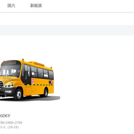
国六
新能源
世界的安凯
信息公开
联系我们
维修技术信息
我要询价
S6D6Y
80×1900×2700
+1（10-19）