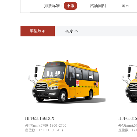
排放标准：
不限
汽油国四
国五
供应商加盟
活动专题
领导关怀
获取报价：
车型展示
长度
HFF6581S6D6X
HFF6581
外型(mm):5780×1900×2700
外型(mm):57
座位数：17+1+1（10-19）
座位数：17+1