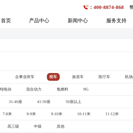
：400-8874-868
首页
产品中心
新闻中心
服务支持
公交客车
企事业班车
校车
6-7米
1-20座
1-20座
7-8米
21-30座
21-30座
车
企事业班车
校车
旅居车
医疗车
机场
8-9米
31-40座
31-40座
行业新闻
购车流程
技术研发
企业文化
服务网点查询
媒体报道
发展历程
9-10米
41-50座
41-50座
纯电动
混合动力
氢燃料
NG
10-11米
50座以上
50座以上
31-40座
41-50座
50座以上
11-12米
7-8米
8-9米
9-10米
10-11米
11-12米
12-13米
13米以上
高三级
中级
其他