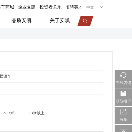
整车商城
企业党建
投资者关系
招聘英才
品质安凯
关于安凯
专用车
旅居车
医疗车
摆渡车
机场摆渡车
在线咨询
视频中心
服务动态
企业荣誉
获取报价
12-13米
13米以上
分享