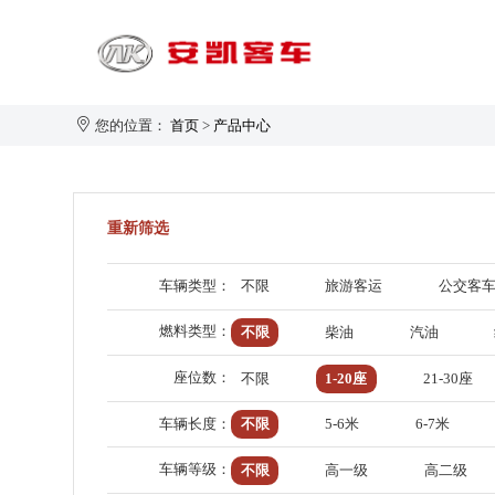
您的位置：
首页
>
产品中心
旅游客运
重新筛选
1-20座
21-30座
车辆类型：
不限
旅游客运
公交客
31-40座
安凯大家园
企业新闻
生产制造
企业简介
燃料类型：
不限
柴油
汽油
41-50座
50座以上
座位数：
不限
1-20座
21-30座
车辆长度：
不限
5-6米
6-7米
车辆等级：
不限
高一级
高二级