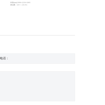
外形(mm):5990×2250×2995
外形(mm):7145×2080×2645,2725,2810
座位数：18+1（10-19）
座位数：18+1(10-23)
电话：