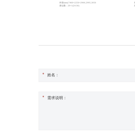
×2550×3500
外形(mm):7460×2250×2900,2995,3050
（47+1）
座位数：29+1(24-30)
姓名：
需求说明：