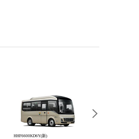
HHF6600KD6Y(新)
HFF6710N7EV21(新)