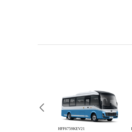
0N8EV22
HFF6759KEV21