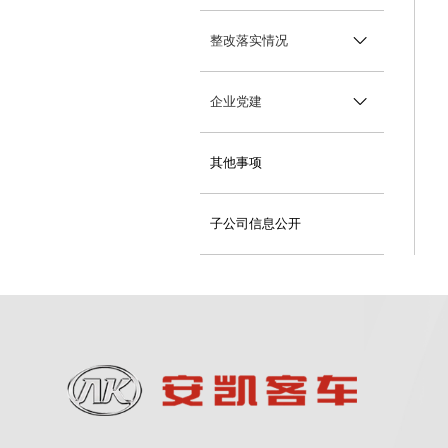
财务状况
重大人事任免
社会责任报告
整改落实情况
企业年度报告
重大项目安排
社会公益
监督渠道
企业党建
大额资金运作
帮扶乡村振兴
监督渠道及结果反馈
主题教育
其他事项
应急管理
二十届三中全会
子公司信息公开
二十大
党建工作