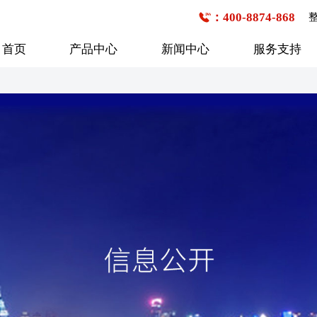
：400-8874-868
首页
产品中心
新闻中心
服务支持
公交客车
企事业班车
校车
6-7米
1-20座
1-20座
7-8米
21-30座
21-30座
8-9米
31-40座
31-40座
行业新闻
购车流程
技术研发
企业文化
服务网点查询
媒体报道
发展历程
9-10米
41-50座
41-50座
10-11米
50座以上
50座以上
11-12米
12-13米
13米以上