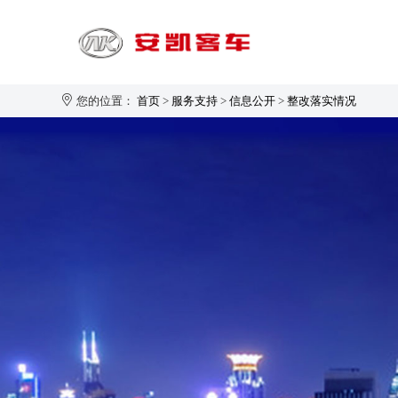
您的位置：
首页
>
服务支持
>
信息公开
>
整改落实情况
旅游客运
1-20座
21-30座
31-40座
安凯大家园
企业新闻
生产制造
企业简介
41-50座
50座以上