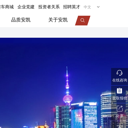
整车商城
企业党建
投资者关系
招聘英才
品质安凯
关于安凯
专用车
旅居车
医疗车
机场摆渡车
在线咨询
视频中心
服务动态
企业荣誉
获取报价
分享