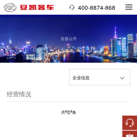
400-8874-868
企业信息
经营情况
经济信息
企业简介
机构领导
三重一大事项
经营情况
共
0
页
0
条
国有资产保值增值
社会责任履行
重大决策