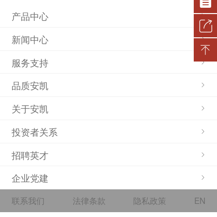
财务状况
重大人事任免
整改落实情况
社会责任报告
产品中心
企业年度报告
新闻中心
重大项目安排
社会公益
企业党建
监督渠道
服务支持
大额资金运作
帮扶乡村振兴
监督渠道及结果反馈
其他事项
主题教育
品质安凯
应急管理
二十届三中全会
子公司信息公开
关于安凯
二十大
投资者关系
党建工作
招聘英才
企业党建
联系我们
法律条款
隐私政策
EN