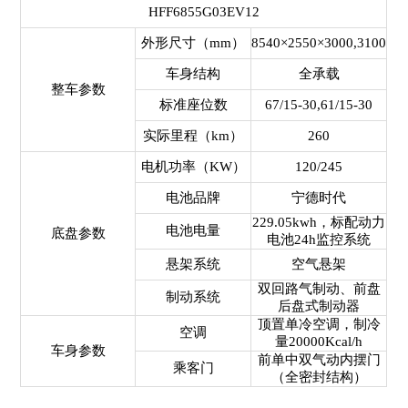
HFF6855G03EV12
外形尺寸（mm）
8540×2550×3000,3100
车身结构
全承载
整车参数
标准座位数
67/15-30,61/15-30
实际里程（km）
260
电机功率（KW）
120/245
电池品牌
宁德时代
229.05kwh，标配动力
电池电量
底盘参数
电池24h监控系统
悬架系统
空气悬架
双回路气制动、前盘
制动系统
后盘式制动器
顶置单冷空调，制冷
空调
量20000Kcal/h
车身参数
前单中双气动内摆门
乘客门
（全密封结构）