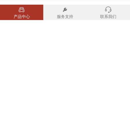
投资者关系
产品中心
服务支持
联系我们
招聘英才
企业党建
联系我们
法律条款
隐私政策
EN
400-8874-868
点击立即拨打
地址：安徽省合肥市包河经开区花园大道568号
分享到
安徽安凯汽车股份有限公司 版权所有