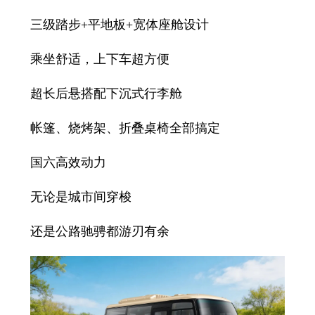
三级踏步+平地板+宽体座舱设计
乘坐舒适，上下车超方便
超长后悬搭配下沉式行李舱
帐篷、烧烤架、折叠桌椅全部搞定
国六高效动力
无论是城市间穿梭
还是公路驰骋都游刃有余