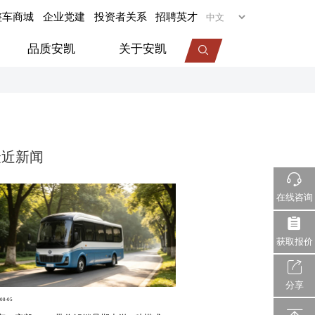
整车商城
企业党建
投资者关系
招聘英才
品质安凯
关于安凯
专用车
旅居车
最近新闻
医疗车
机场摆渡车
在线咨询
视频中心
服务动态
企业荣誉
获取报价
分享
08-05