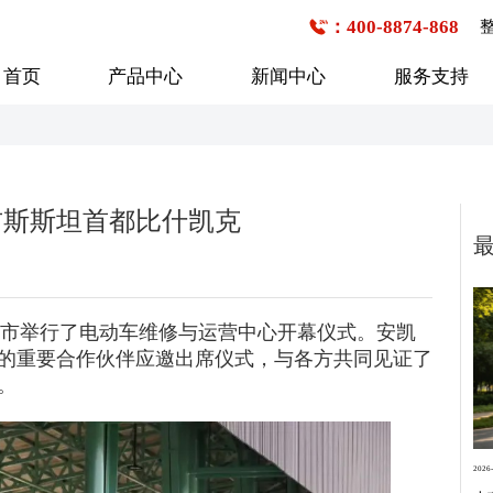
：400-8874-868
首页
产品中心
新闻中心
服务支持
公交客车
企事业班车
校车
吉斯斯坦首都比什凯克
6-7米
1-20座
1-20座
7-8米
21-30座
21-30座
8-9米
31-40座
31-40座
行业新闻
购车流程
技术研发
企业文化
服务网点查询
媒体报道
发展历程
9-10米
41-50座
克市举行了电动车维修与运营中心开幕仪式。安凯
41-50座
的重要合作伙伴应邀出席仪式，与各方共同见证了
10-11米
50座以上
50座以上
。
11-12米
12-13米
13米以上
2026-