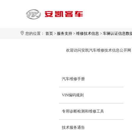
您的位置：
首页
>
服务支持
>
维修技术信息
>
车辆认证信息数
旅游客运
欢迎访问安凯汽车维修技术信息公开网，今天
1-20座
21-30座
汽车维修手册
31-40座
安凯大家园
企业新闻
生产制造
企业简介
41-50座
VIN编码规则
50座以上
专用诊断检测和维修工具
技术服务通告