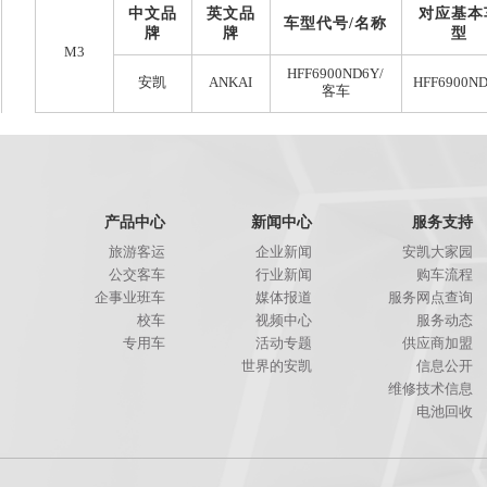
中文品
英文品
对应基本
车型代号/名称
牌
牌
型
M3
HFF6900ND6Y/
安凯
ANKAI
HFF6900N
客车
产品中心
新闻中心
服务支持
旅游客运
企业新闻
安凯大家园
公交客车
行业新闻
购车流程
企事业班车
媒体报道
服务网点查询
校车
视频中心
服务动态
专用车
活动专题
供应商加盟
世界的安凯
信息公开
维修技术信息
电池回收