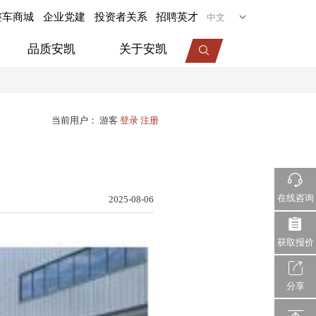
整车商城
企业党建
投资者关系
招聘英才
品质安凯
关于安凯
专用车
当前用户：
游客
登录
注册
旅居车
医疗车
机场摆渡车
在线咨询
2025-08-06
视频中心
服务动态
企业荣誉
获取报价
分享