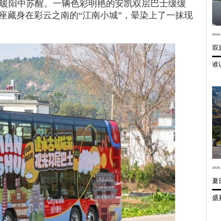
暖阳中苏醒。一辆色彩明艳的安凯双层巴士缓缓
座藏身在彩云之南的“江南小城”，晕染上了一抹现
2026-
2026-
夏