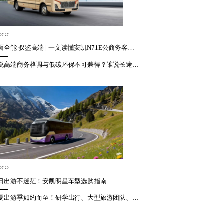
07-27
双面全能 驭鉴高端 | 一文读懂安凯N71E公商务客车的实力AB面
谁说高端商务格调与低碳环保不可兼得？谁说长途奔波与舒适尊享难以两全？作为安凯在高端商务领域的旗舰力作，N71E高端公商务客车以全面焕新之姿登场，一面硬核可靠，一面精致考究，双面皆藏实力，重新定义公商务出行新标杆。安凯N71E硬核赋能高端商务出行，搭载155kWh超大容量电池组与160kW高性能永磁同...
07-20
日出游不迷茫！安凯明星车型选购指南
盛夏出游季如约而至！研学出行、大型旅游团队、企业团建、城市夜游等各类出行需求集中爆发。不同团队规模、不同出行场景，用车选择大有讲究。这份实用的安凯车型选购指南，精准匹配各类出游需求，对号入座即可，让你的夏日出行省心又有质感。适配场景：长线旅游、景区客运、大规模团队出游超大宽敞座舱，载客空间充足，全员...