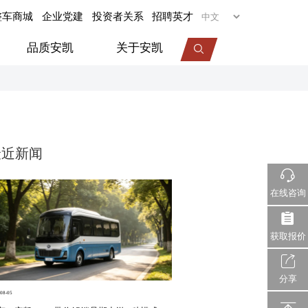
整车商城
企业党建
投资者关系
招聘英才
品质安凯
关于安凯
专用车
旅居车
最近新闻
医疗车
机场摆渡车
在线咨询
视频中心
服务动态
企业荣誉
获取报价
分享
08-05