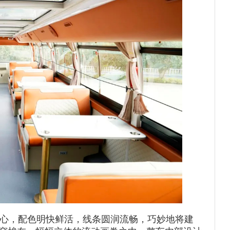
心，配色明快鲜活，线条圆润流畅，巧妙地将建