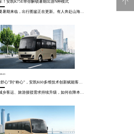
车！安凯K75E带你解锁暑期出游N种模式
盛夏暑期来临，出行图鉴正在更新。有人奔赴山海旷野，追逐晚风落日；有人漫步古镇街巷，邂逅烟火诗意；有人走进山野自然，慢享松弛时光。安凯K75E，适配多元出行场景，承包夏日出游的所有美好与快乐！暑期畅快出游，长效续航与宽敞空间缺一不可。安凯K75E搭载165kWh高容量电池与智能热管理系统，搭配集成式电...
电池回收
08-03
从“舒心”到“称心”，安凯K60多维技术创新赋能客运升级
当城乡客运、旅游接驳需求持续升级，如何在降本增效与服务升级间找到最优解？全新一代高性价比中巴车安凯K60以多维技术创新与硬核产品力，给出最佳答案。MPV风格质感造型，U型前脸搭配LED纵列大灯与直瀑格栅，大气醒目。全车一体化流线车身优化风阻、降低能耗。2.25m宽体车身拓展横向空间，乘坐更舒展。安凯...