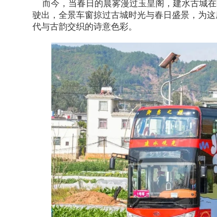
而今，当春日的晨雾漫过玉皇阁，建水古城在
驶出，全景车窗掠过古城时光与春日盛景，为这
代与古韵交织的诗意色彩。