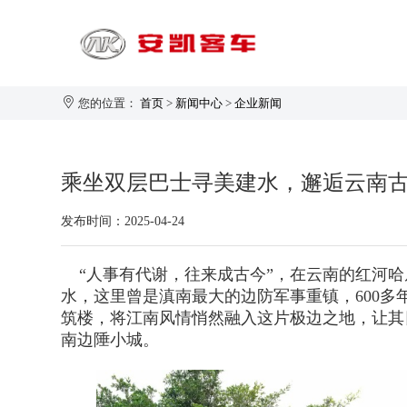
您的位置：
首页
>
新闻中心
>
企业新闻
旅游客运
乘坐双层巴士寻美建水，邂逅云南
1-20座
发布时间：2025-04-24
21-30座
31-40座
安凯大家园
企业新闻
生产制造
企业简介
“人事有代谢，往来成古今”，在云南的红河哈
41-50座
水，这里曾是滇南最大的边防军事重镇，600
50座以上
筑楼，将江南风情悄然融入这片极边之地，让其
南边陲小城。