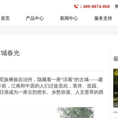
：400-8874-868
首页
产品中心
新闻中心
服务支持
公交客车
企事业班车
校车
古城春光
6-7米
1-20座
1-20座
7-8米
21-30座
21-30座
8-9米
31-40座
31-40座
行业新闻
购车流程
技术研发
企业文化
服务网点查询
媒体报道
发展历程
9-10米
41-50座
尼族彝族自治州，隐藏着一座“活着”的古城——建
41-50座
多年前，江南和中原的人们迁徙至此，凿井、造园、
10-11米
50座以上
50座以上
日渐成为一座古韵悠长、乡愁弥漫、人文荟萃的西
11-12米
12-13米
13米以上
2026-