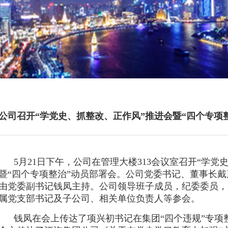
世界的安凯
信息公开
联系我们
维修技术信息
我要询价
公司召开“学党史、抓整改、正作风”推进会暨“四个专项
5月21日下午，公司在管理大楼313会议室召开“学党
暨“四个专项整治”动员部署会。公司党委书记、董事长
由党委副书记钱凤主持。公司领导班子成员，纪委委员，
属党支部书记及子公司、相关单位负责人等参会。
钱凤在会上传达了项兴初书记在集团“四个违规”专项