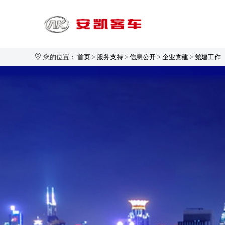
您的位置：
首页
>
服务支持
>
信息公开
>
企业党建
>
党建工作
旅游客运
1-20座
21-30座
31-40座
安凯大家园
企业新闻
生产制造
企业简介
41-50座
50座以上