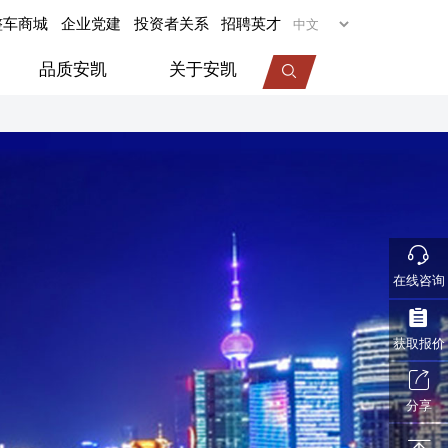
整车商城
企业党建
投资者关系
招聘英才
品质安凯
关于安凯
专用车
旅居车
医疗车
机场摆渡车
在线咨询
视频中心
服务动态
企业荣誉
获取报价
分享