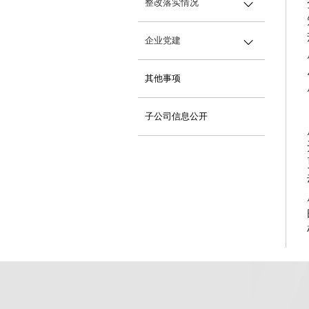
财务状况
重大人事任免
社会责任报告
整改落实情况
企业年度报告
重大项目安排
社会公益
监督渠道
企业党建
大额资金运作
帮扶乡村振兴
监督渠道及结果反馈
主题教育
其他事项
应急管理
二十届三中全会
子公司信息公开
二十大
党建工作