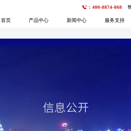
：400-8874-868
首页
产品中心
新闻中心
服务支持
公交客车
企事业班车
校车
6-7米
1-20座
1-20座
7-8米
21-30座
21-30座
8-9米
31-40座
31-40座
行业新闻
购车流程
技术研发
企业文化
服务网点查询
媒体报道
发展历程
9-10米
41-50座
41-50座
10-11米
50座以上
50座以上
11-12米
12-13米
13米以上