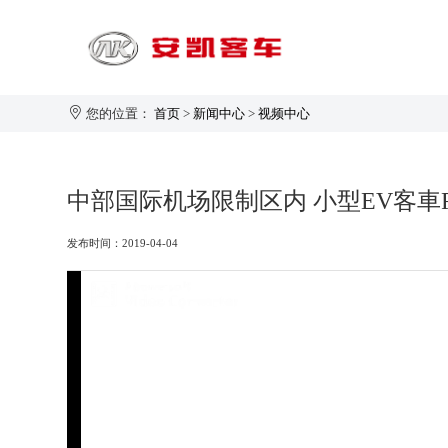
您的位置：
首页
>
新闻中心
>
视频中心
旅游客运
中部国际机场限制区内 小型EV客車Ro
1-20座
发布时间：2019-04-04
21-30座
31-40座
安凯大家园
企业新闻
生产制造
企业简介
41-50座
50座以上