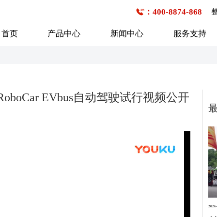
：400-8874-868
首页
产品中心
新闻中心
服务支持
公交客车
企事业班车
校车
boCar EVbus自动驾驶试行视频公开
6-7米
1-20座
1-20座
7-8米
21-30座
21-30座
8-9米
31-40座
31-40座
行业新闻
购车流程
技术研发
企业文化
服务网点查询
媒体报道
发展历程
9-10米
41-50座
41-50座
10-11米
50座以上
50座以上
11-12米
12-13米
13米以上
2026-