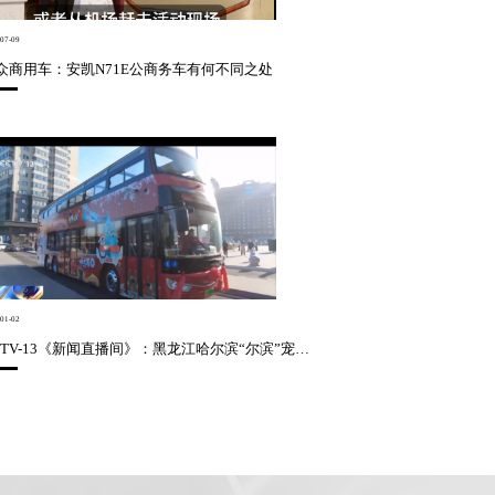
07-09
众商用车：安凯N71E公商务车有何不同之处
01-02
CCTV-13《新闻直播间》：黑龙江哈尔滨“尔滨”宠客再升级