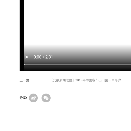
供应商加盟
活动专题
领导关怀
获取报价：
上一篇：
【安徽新闻联播】2019年中国客车出口第一单落户安徽
分享: