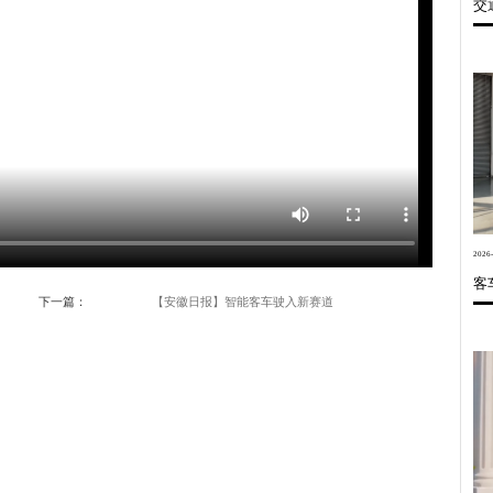
交
世界的安凯
信息公开
联系我们
维修技术信息
我要询价
2026-
客
下一篇：
【安徽日报】智能客车驶入新赛道