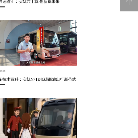
通运输汇：安凯六十载 创新赢未来
电池回收
07-09
车技术百科：安凯N71E低碳商旅出行新范式