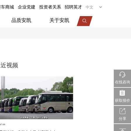
整车商城
企业党建
投资者关系
招聘英才
品质安凯
关于安凯
专用车
旅居车
最近视频
医疗车
机场摆渡车
在线咨询
视频中心
服务动态
企业荣誉
获取报价
分享
07-09