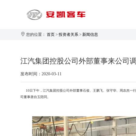
您的位置：
首页
>
投资者关系
>
新闻信息
旅游客运
江汽集团控股公司外部董事来公司
1-20座
发布时间：2020-03-11
21-30座
31-40座
安凯大家园
企业新闻
生产制造
企业简介
10日下午，江汽集团控股公司外部董事石俊、王鹏飞、张守华、周农杰一行
41-50座
司董事唐自玉陪同。
50座以上