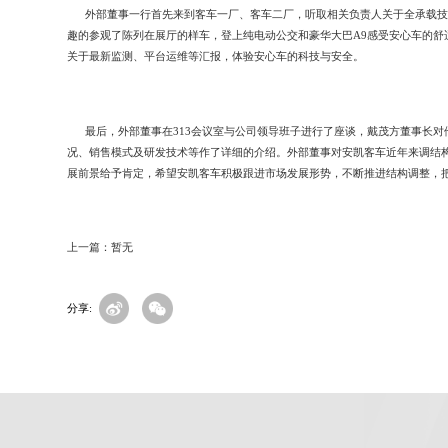
外部董事一行首先来到客车一厂、客车二厂，听取相关负责人关于全承载技
趣的参观了陈列在展厅的样车，登上纯电动公交和豪华大巴A9感受安心车的舒
关于最新监测、平台运维等汇报，体验安心车的科技与安全。
最后，外部董事在313会议室与公司领导班子进行了座谈，戴茂方董事长对
况、销售模式及研发技术等作了详细的介绍。外部董事对安凯客车近年来调结
展前景给予肯定，希望安凯客车积极跟进市场发展形势，不断推进结构调整，
上一篇：暂无
分享: