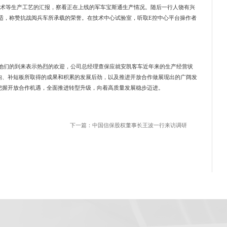
术等生产工艺的汇报，察看正在上线的军车宝斯通生产情况。随后一行人饶有兴
适，称赞抗战阅兵车所承载的荣誉。在技术中心试验室，听取E控中心平台操作者
他们的到来表示热烈的欢迎，公司总经理查保应就安凯客车近年来的生产经营状
构、补短板所取得的成果和积累的发展后劲，以及推进开放合作做展现出的广阔发
把握开放合作机遇，全面推进转型升级，向着高质量发展稳步迈进。
下一篇：中国信保股权董事长王波一行来访调研