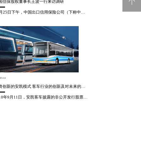
国信保股权董事长王波一行来访调研
10月25日下午，中国出口信用保险公司（下称中国信保）股权董事王波先生一行到访安凯，戴茂方董事长和刘勇总会计师接待。此次中国信保调研选择前来安凯，是因为安凯客车是中国信保的重要客户。在过去的十年里，双方精诚合作，在海外市场取得不少大单。 戴茂方董事长亲自带领来宾参观了客车一厂各...
电池回收
03-14
融资创新的安凯模式 客车行业的创新及对未来的影响
2010年9月11日，安凯客车披露的非公开发行股票预案显示，以不低于10.2元/股的发行价格，非公开发行不超过4500万股股票，将募集不超过5亿元资金用于投资新能源汽车扩建及关键动力总成制造的研发一体化项目。安凯客车预计，整个项目建设期为3年，建成投产后可形成年产6000辆新能源客车整车...