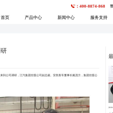
：400-8874-868
首页
产品中心
新闻中心
服务支持
公交客车
企事业班车
校车
调研
6-7米
1-20座
1-20座
7-8米
21-30座
21-30座
8-9米
31-40座
31-40座
行业新闻
购车流程
技术研发
企业文化
服务网点查询
媒体报道
发展历程
来到公司调研，江汽集团控股公司副总裁、安凯客车董事长戴茂方，集团控股公
9-10米
41-50座
41-50座
10-11米
50座以上
50座以上
11-12米
12-13米
13米以上
2018-