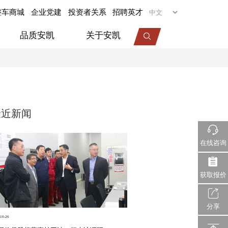
整车商城
企业党建
投资者关系
招聘英才
品质安凯
关于安凯
专用车
旅居车
最近新闻
医疗车
机场摆渡车
在线咨询
视频中心
服务动态
企业荣誉
获取报价
分享
10-26