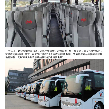
近年来，西双版纳发展迅速，道路交错纵横，四通八达。每一条道路，都是"绿色通道"，
散发着雨林的木叶芬芳。而未来行驶在"绿色通道"的安凯客车，凭借着优异品质接待全球各
地的游客，无疑将成为西双版纳的移动的"旅游新名片"。