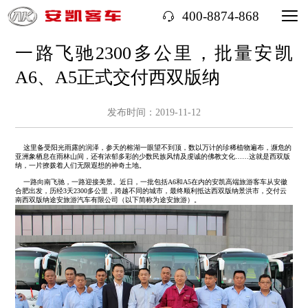
400-8874-868
一路飞驰2300多公里，批量安凯
A6、A5正式交付西双版纳
发布时间：2019-11-12
这里备受阳光雨露的润泽，参天的榕湖一眼望不到顶，数以万计的珍稀植物遍布，濒危的
亚洲象栖息在雨林山间，还有浓郁多彩的少数民族风情及虔诚的佛教文化…‌…‌这就是西双版
纳，一片撩拨着人们无限遐想的神奇土地。
一路向南飞驰，一路迎接美景。近日，一批包括A6和A5在内的安凯高端旅游客车从安徽
合肥出发，历经3天2300多公里，跨越不同的城市，最终顺利抵达西双版纳景洪市，交付云
南西双版纳途安旅游汽车有限公司（以下简称为途安旅游）。