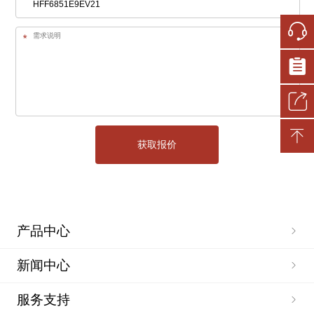
产品中心
新闻中心
服务支持