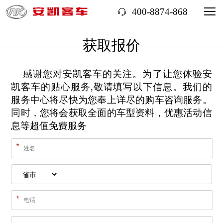
400-8874-868
获取报价
感谢您对安凯客车的关注。为了让您体验安
凯客车的贴心服务,敬请填写以下信息。我们的
服务中心将尽快为您奉上详尽的购车咨询服务。
同时，您将会获取全面的车型资料，优惠活动信
息等超值免费服务