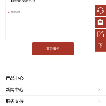
产品中心
新闻中心
服务支持