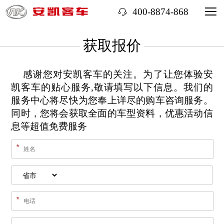
400-8874-868
获取报价
感谢您对安凯客车的关注。为了让您体验安
凯客车的贴心服务,敬请填写以下信息。我们的
服务中心将尽快为您奉上详尽的购车咨询服务。
同时，您将会获取全面的车型资料，优惠活动信
息等超值免费服务