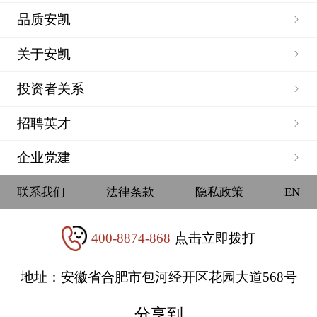
品质安凯
关于安凯
投资者关系
招聘英才
企业党建
联系我们
法律条款
隐私政策
EN
400-8874-868
点击立即拨打
地址：安徽省合肥市包河经开区花园大道568号
分享到