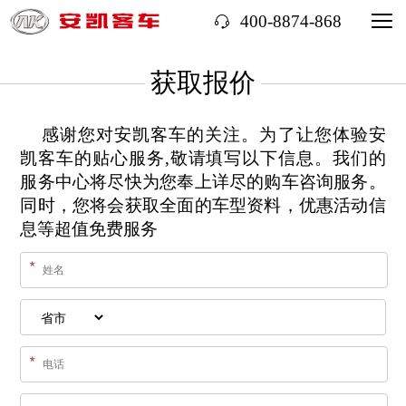
400-8874-868
获取报价
感谢您对安凯客车的关注。为了让您体验安
凯客车的贴心服务,敬请填写以下信息。我们的
服务中心将尽快为您奉上详尽的购车咨询服务。
同时，您将会获取全面的车型资料，优惠活动信
息等超值免费服务