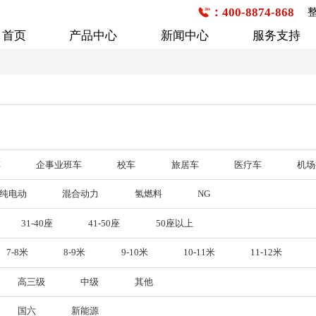
：400-8874-868
首页
产品中心
新闻中心
服务支持
公交客车
企事业班车
校车
6-7米
1-20座
1-20座
7-8米
21-30座
21-30座
8-9米
31-40座
31-40座
车
企事业班车
校车
旅居车
医疗车
机场
9-10米
41-50座
41-50座
纯电动
混合动力
氢燃料
NG
10-11米
50座以上
50座以上
行业新闻
购车流程
技术研发
企业文化
服务网点查询
媒体报道
发展历程
11-12米
31-40座
41-50座
50座以上
12-13米
7-8米
8-9米
9-10米
10-11米
11-12米
13米以上
高三级
中级
其他
国六
新能源