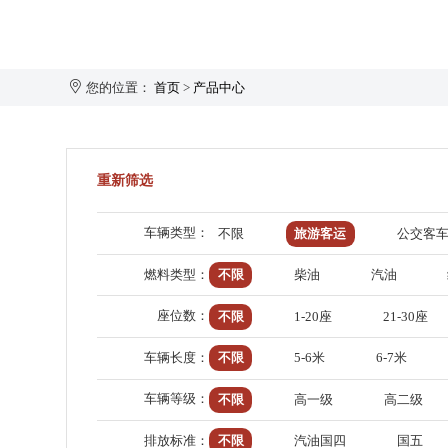
您的位置：
首页
>
产品中心
旅游客运
1-20座
重新筛选
21-30座
31-40座
车辆类型：
不限
旅游客运
公交客
41-50座
燃料类型：
不限
柴油
汽油
50座以上
安凯大家园
企业新闻
生产制造
企业简介
座位数：
不限
1-20座
21-30座
车辆长度：
不限
5-6米
6-7米
车辆等级：
不限
高一级
高二级
排放标准：
不限
汽油国四
国五
获取报价：