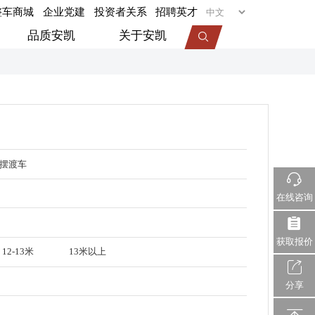
整车商城
企业党建
投资者关系
招聘英才
品质安凯
关于安凯
专用车
旅居车
医疗车
机场摆渡车
摆渡车
在线咨询
视频中心
服务动态
企业荣誉
获取报价
12-13米
13米以上
分享