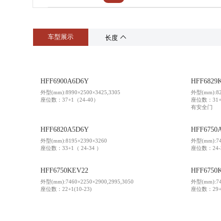
供应商加盟
活动专题
领导关怀
车型展示
长度
HFF6900A6D6Y
HFF6829
外型(mm):8990×2500×3425,3305
外型(mm):82
座位数：37+1（24-40）
座位数：31+
有安全门
HFF6820A5D6Y
HFF6750
外型(mm):8195×2390×3260
外型(mm):74
座位数：33+1（ 24-34 ）
座位数：24-
HFF6750KEV22
HFF6750
外型(mm):7460×2250×2900,2995,3050
外型(mm):746
座位数：22+1(10-23)
座位数：29+1