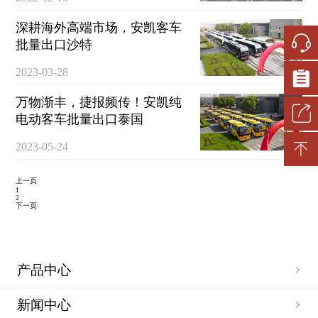
深耕海外高端市场，安凯客车
批量出口沙特
2023-03-28
万物渐丰，捷报频传！安凯纯
电动客车批量出口泰国
2023-05-24
上一页
1
2
下一页
产品中心
新闻中心