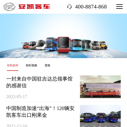
400-8874-868
安凯新闻
精彩视频
图集
一封来自中国驻吉达总领事馆
的感谢信
2023-05-17
中国制造加速“出海”！120辆安
凯客车出口刚果金
2022-12-16