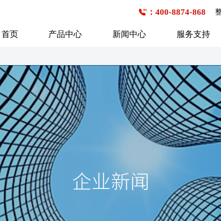
：400-8874-868
首页
产品中心
新闻中心
服务支持
公交客车
企事业班车
校车
6-7米
1-20座
1-20座
7-8米
21-30座
21-30座
8-9米
31-40座
31-40座
行业新闻
购车流程
技术研发
企业文化
服务网点查询
媒体报道
发展历程
9-10米
41-50座
41-50座
10-11米
50座以上
50座以上
11-12米
12-13米
13米以上