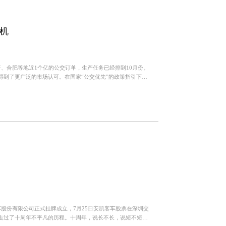
机
、合肥等地近1个亿的公交订单，生产任务已经排到10月份。
得到了更广泛的市场认可。在国家“公交优先”的政策指引下，
汽车股份有限公司正式挂牌成立，7月25日安凯客车股票在深圳交
走过了十周年不平凡的历程。十周年，说长不长，说短不短。