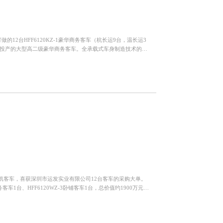
12台HFF6120KZ-1豪华商务客车（杭长运9台，温长运3
研发并投产的大型高二级豪华商务客车。全承载式车身制造技术的运
凯客车，喜获深圳市运发实业有限公司12台客车的采购大单。
华商务客车1台、HFF6120WZ-3卧铺客车1台，总价值约1900万元。