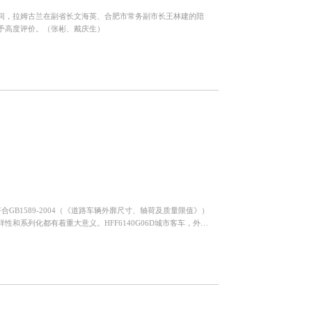
间，拉姆古兰在副省长文海英、合肥市常务副市长王林建的陪
予高度评价。（张彬、戴庆生）
合GB1589-2004（《道路车辆外廓尺寸、轴荷及质量限值》）
和系列化都有着重大意义。HFF6140G06D城市客车，外观