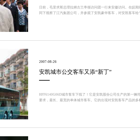
日前，毛里求斯总理拉姆古兰率领访问团一行来安徽访问。在皖期
同下视察了江汽集团公司，并参观了安凯豪华客车，对安凯客车给
2007-08-26
安凯城市公交客车又添“新丁”
HFF6140G06D城市客车下线了！它是安凯股份公司生产的第一辆符
要求，最长、最宽的单体城市客车。它的出现对安凯客车产品的多样性
浑厚、大方，整车曲线圆润、饱满，全承载结构独有...