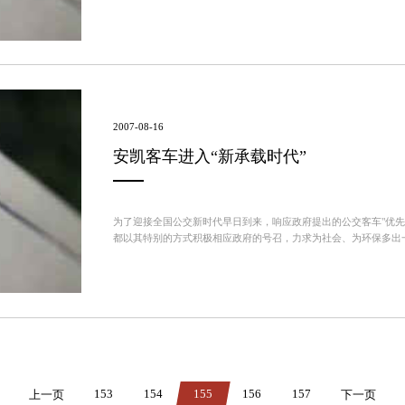
安凯的发展变化，今非昔比；安凯在前进的道路上走过的每一步，至今
2007-08-16
安凯客车进入“新承载时代”
为了迎接全国公交新时代早日到来，响应政府提出的公交客车"优先
都以其特别的方式积极相应政府的号召，力求为社会、为环保多出
于2007年８月11日举行了"新承载时代"安凯城市公交客车联谊会暨专
153
154
155
156
157
上一页
下一页