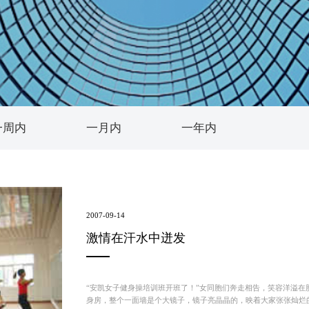
世界的安凯
信息公开
联系我们
维修技术信息
我要询价
一周内
一月内
一年内
2007-09-14
激情在汗水中迸发
“安凯女子健身操培训班开班了！”女同胞们奔走相告，笑容洋溢
身房，整个一面墙是个大镜子，镜子亮晶晶的，映着大家张张灿烂