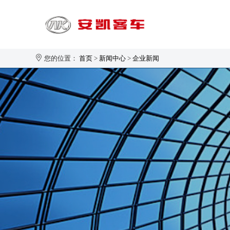
您的位置：
首页
>
新闻中心
>
企业新闻
旅游客运
1-20座
21-30座
31-40座
安凯大家园
企业新闻
生产制造
企业简介
41-50座
50座以上