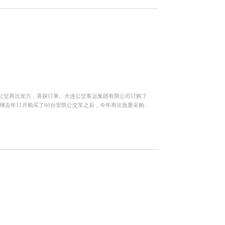
公交再次发力，喜获订单。大连公交客运集团有限公司订购了
该公司继去年11月购买了60台安凯公交车之后，今年再次批量采购安