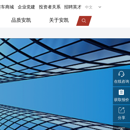
整车商城
企业党建
投资者关系
招聘英才
品质安凯
关于安凯
专用车
旅居车
医疗车
机场摆渡车
在线咨询
视频中心
服务动态
企业荣誉
获取报价
分享