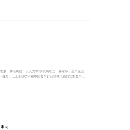
记...
发展、和谐构建、以人为本"的发展理念，各家客车生产企业
一份力。以全承载技术在中国客车行业独领风骚的安凯客车，
家评审...
末页