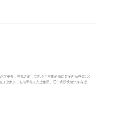
尔滨举办，在此之前，安凯今年主推的高端客车新品尊驾380
输企业参加，包括黑龙江龙运集团、辽宁虎跃快速汽车客运股
著名道路运...