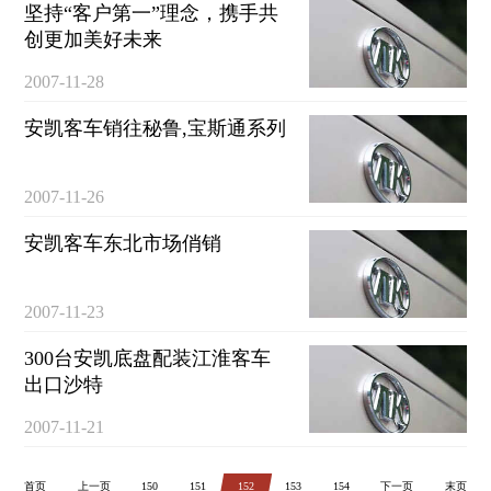
坚持“客户第一”理念，携手共
创更加美好未来
2007-11-28
安凯客车销往秘鲁,宝斯通系列
2007-11-26
安凯客车东北市场俏销
2007-11-23
300台安凯底盘配装江淮客车
出口沙特
2007-11-21
首页
上一页
150
151
152
153
154
下一页
末页